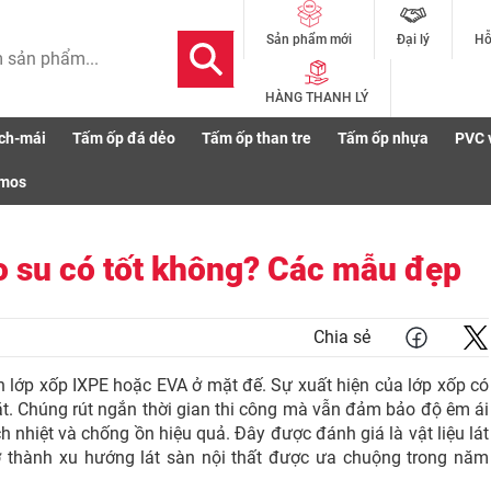
Đại lý
Hỗ
Sản phẩm mới
HÀNG THANH LÝ
ch-mái
Tấm ốp đá dẻo
Tấm ốp than tre
Tấm ốp nhựa
PVC 
đế cao su có tốt không? Các mẫu đẹp
smos
 su có tốt không? Các mẫu đẹp
Chia sẻ
 lớp xốp IXPE hoặc EVA ở mặt đế. Sự xuất hiện của lớp xốp có
 đặt. Chúng rút ngắn thời gian thi công mà vẫn đảm bảo độ êm ái
 nhiệt và chống ồn hiệu quả. Đây được đánh giá là vật liệu lát
ở thành xu hướng lát sàn nội thất được ưa chuộng trong năm