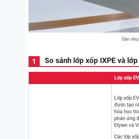
Sàn nhự
So sánh lớp xốp IXPE và lớ
Lớp xốp E
Lớp xốp EV
được tạo ra
hóa học tr
phản ứng đ
Etylen và V
Các lớp xố