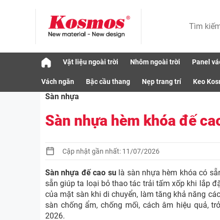
Skip
Vật liệu ngoài trời
Nhôm ngoài trời
Panel vá
to
Vật liệu
Sàn nhựa
Sàn nhựa hèm khóa 
content
Vách ngăn
Bậc cầu thang
Nẹp trang trí
Keo Ko
Sàn nhựa
Sàn nhựa hèm khóa đế cao
Cập nhật gần nhất: 11/07/2026
Sàn nhựa đế cao su
là sàn nhựa hèm khóa có sẵn
sẵn giúp ta loại bỏ thao tác trải tấm xốp khi lắp
của mặt sàn khi di chuyển, làm tăng khả năng cách
sàn chống ẩm, chống mối, cách âm hiệu quả, tr
2026.