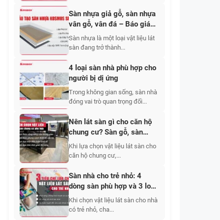
Sàn nhựa giả gỗ, sàn nhựa
vân gỗ, vân đá – Báo giá
mới nhất
Sàn nhựa là một loại vật liệu lát
sàn đang trở thành...
4 loại sàn nhà phù hợp cho
người bị dị ứng
Trong không gian sống, sàn nhà
đóng vai trò quan trọng đối...
Nên lát sàn gì cho căn hộ
chung cư? Sàn gỗ, sàn
gạch, sàn nhựa hay thảm?
Khi lựa chọn vật liệu lát sàn cho
căn hộ chung cư,...
Sàn nhà cho trẻ nhỏ: 4
dòng sàn phù hợp và 3 loại
sàn nên tránh
Khi chọn vật liệu lát sàn cho nhà
có trẻ nhỏ, cha...