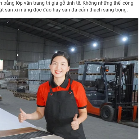
 bằng lớp vân trang trí giả gỗ tinh tế. Không những thế, công
mặt sàn xi măng độc đáo hay sàn đá cẩm thạch sang trọng.