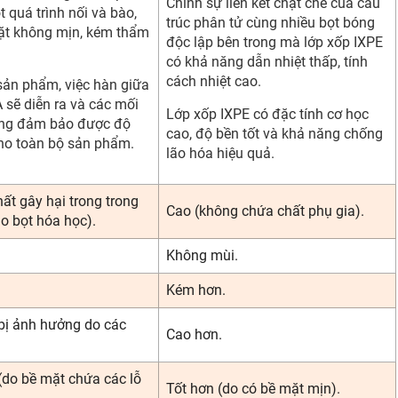
Chính sự liên kết chặt chẽ của cấu
t quá trình nối và bào,
trúc phân tử cùng nhiều bọt bóng
ặt không mịn, kém thẩm
độc lập bên trong mà lớp xốp IXPE
có khả năng dẫn nhiệt thấp, tính
cách nhiệt cao.
 sản phẩm, việc hàn giữa
 sẽ diễn ra và các mối
Lớp xốp IXPE có đặc tính cơ học
ông đảm bảo được độ
cao, độ bền tốt và khả năng chống
ho toàn bộ sản phẩm.
lão hóa hiệu quả.
ất gây hại trong trong
Cao (không chứa chất phụ gia).
ạo bọt hóa học).
Không mùi.
Kém hơn.
bị ảnh hưởng do các
Cao hơn.
(do bề mặt chứa các lỗ
Tốt hơn (do có bề mặt mịn).