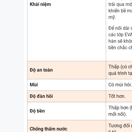
Khái niệm
trải qua mộ
khiến bề m
mỹ.
Để nối dài
các lớp EVA
hàn sẽ kh
bền chắc c
Thấp (có ch
Độ an toàn
quá trình t
Mùi
Có mùi hôi.
Độ đàn hồi
Tốt hơn.
Thấp hơn (
Độ bền
mối nối).
Tương đối 
Chống thấm nước