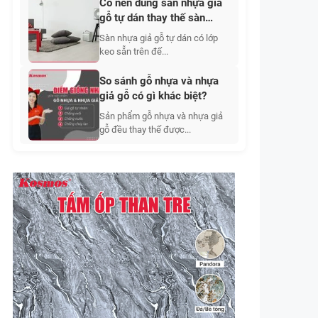
Có nên dùng sàn nhựa giả
gỗ tự dán thay thế sàn
nhựa dán keo?
Sàn nhựa giả gỗ tự dán có lớp
keo sẵn trên đế...
So sánh gỗ nhựa và nhựa
giả gỗ có gì khác biệt?
Sản phẩm gỗ nhựa và nhựa giả
gỗ đều thay thế được...