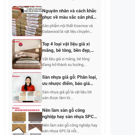
Nguyên nhân và cách khắc
phục về màu sắc sản phẩm
nội thất Kosmos và
Sản phẩm nội thất Kosmos và
Galawood
Galawood là vật liệu chuyên
dùng...
Top 4 loại vật liệu giả xi
măng, bê tông, bền đẹp,
nhẹ, giá tốt
Vật liệu giả xi măng, bê tông
đang trở thành xu hướng...
Sàn nhựa giả gỗ: Phân loại,
ưu nhược điểm, báo giá
2026
Sàn nhựa giả gỗ là vật liệu lót
sàn được làm từ...
Nên làm sàn gỗ công
nghiệp hay sàn nhựa SPC?
Ưu nhược điểm từng loại
Nên làm sàn gỗ công nghiệp hay
sàn nhựa SPC là nỗi...