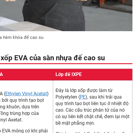
a hèm khóa đế cao su
p xốp EVA của sàn nhựa đế cao su
VA
Lớp đế IXPE
Đây là lớp xốp được làm từ
A (
Ethylen Vinyl Acetat
)
Polyetylen (
PE
), sau khi trải qua
 bởi quy trình tạo bọt
quy trình tạo bọt liên tục ở nhiệt độ
ong khuôn, dựa trên
cao. Các cấu trúc phân tử của nó
ồng trùng hợp của
có sự liên kết chặt chẽ, đem lại một
inyl Axetat.
bề mặt phẳng mịn.
p EVA mỏng có khi phải