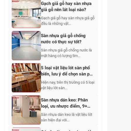
Gạch giả gỗ hay sàn nhựa
giả gỗ nên lát loại nào?
Gạch giả gỗ hay sàn nhựa giả gỗ
đều là những vật...
Sàn nhựa giả gỗ chống
nước có thực sự tốt?
Sàn nhựa giả gỗ chống nước là
mặt hàng có lượng tìm...
5 loại vật liệu lót sàn phổ
biến, lưu ý để chọn sàn phù
hợp
Hiện nay, trên thị trường có 5 loại
vật liệu lót sàn...
Sàn nhựa dán keo: Phân
loại, ưu nhược điểm, 9+
mẫu đẹp và báo giá
Sàn nhựa dán keo là vật liệu lót
sàn hiện đại với...