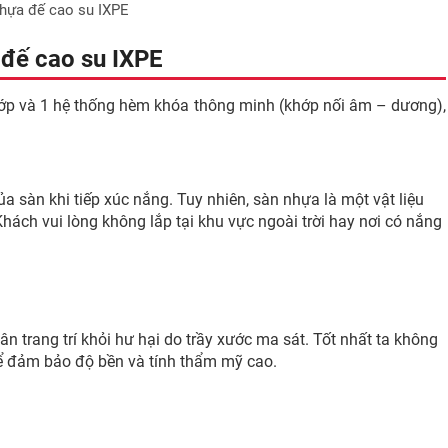
hựa đế cao su IXPE
đế cao su IXPE
lớp và 1 hệ thống hèm khóa thông minh (khớp nối âm – dương),
a sàn khi tiếp xúc nắng. Tuy nhiên, sàn nhựa là một vật liệu
hách vui lòng không lắp tại khu vực ngoài trời hay nơi có nắng
n trang trí khỏi hư hại do trầy xước ma sát. Tốt nhất ta không
để đảm bảo độ bền và tính thẩm mỹ cao.