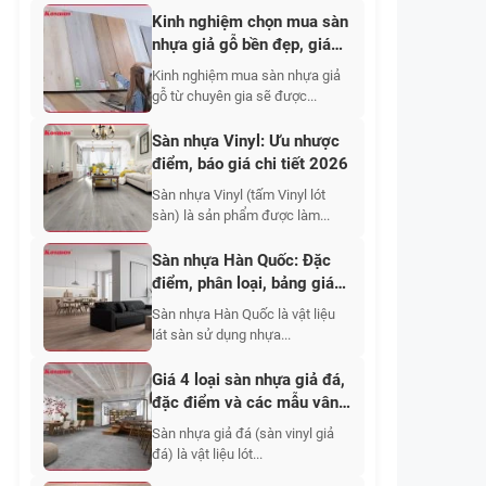
Kinh nghiệm chọn mua sàn
nhựa giả gỗ bền đẹp, giá
tốt
Kinh nghiệm mua sàn nhựa giả
gỗ từ chuyên gia sẽ được...
Sàn nhựa Vinyl: Ưu nhược
điểm, báo giá chi tiết 2026
Sàn nhựa Vinyl (tấm Vinyl lót
sàn) là sản phẩm được làm...
Sàn nhựa Hàn Quốc: Đặc
điểm, phân loại, bảng giá
2026
Sàn nhựa Hàn Quốc là vật liệu
lát sàn sử dụng nhựa...
Giá 4 loại sàn nhựa giả đá,
đặc điểm và các mẫu vân
đẹp
Sàn nhựa giả đá (sàn vinyl giả
đá) là vật liệu lót...