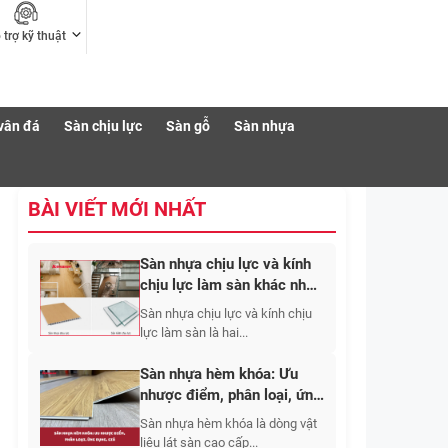
 trợ kỹ thuật
vân đá
Sàn chịu lực
Sàn gỗ
Sàn nhựa
BÀI VIẾT MỚI NHẤT
Sàn nhựa chịu lực và kính
chịu lực làm sàn khác nhau
thế nào? Nên chọn loại
Sàn nhựa chịu lực và kính chịu
nào?
lực làm sàn là hai...
Sàn nhựa hèm khóa: Ưu
nhược điểm, phân loại, ứng
dụng, giá 2026
Sàn nhựa hèm khóa là dòng vật
liệu lát sàn cao cấp...