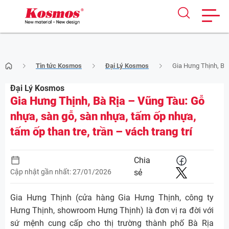
Skip
Tin tức Kosmos
Đại Lý Kosmos
Gia Hưng Thịnh, Bà 
to
content
Đại Lý Kosmos
Gia Hưng Thịnh, Bà Rịa – Vũng Tàu: Gỗ
nhựa, sàn gỗ, sàn nhựa, tấm ốp nhựa,
tấm ốp than tre, trần – vách trang trí
Chia
Cập nhật gần nhất: 27/01/2026
sẻ
Gia Hưng Thịnh (cửa hàng Gia Hưng Thịnh, công ty
Hưng Thịnh, showroom Hưng Thịnh) là đơn vị ra đời với
sứ mệnh cung cấp cho thị trường thành phố Bà Rịa