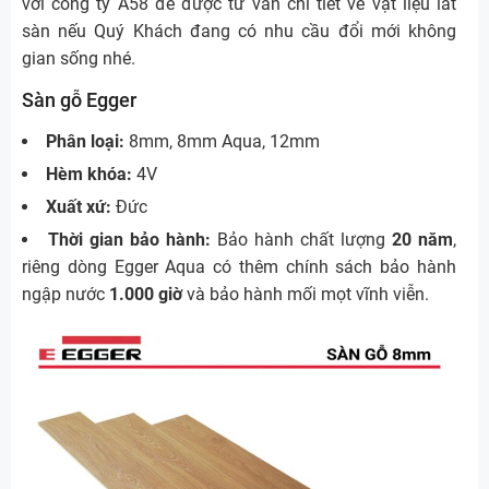
với công ty A58 để được tư vấn chi tiết về vật liệu lát
sàn nếu Quý Khách đang có nhu cầu đổi mới không
gian sống nhé.
Sàn gỗ Egger
Phân loại:
8mm, 8mm Aqua, 12mm
Hèm khóa:
4V
Xuất xứ:
Đức
Thời gian bảo hành:
Bảo hành chất lượng
20 năm
,
riêng dòng Egger Aqua có thêm chính sách bảo hành
ngập nước
1.000 giờ
và bảo hành mối mọt vĩnh viễn.