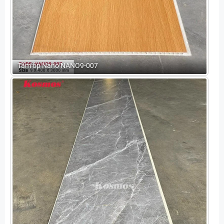
Tấm ốp Nano NANO9-007