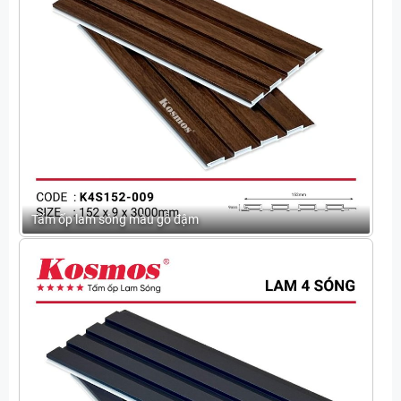
Tấm ốp lam sóng màu gỗ đậm