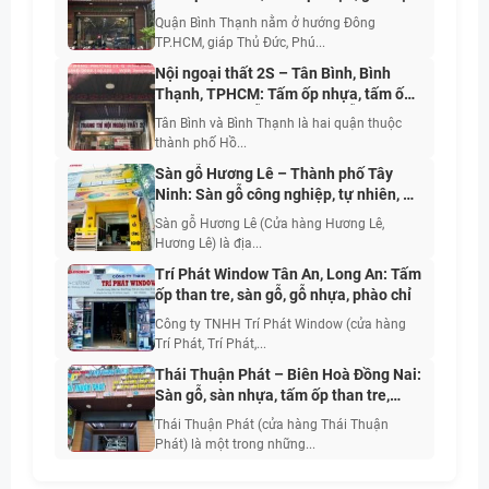
ngoài trời, cửa cao cấp
Quận Bình Thạnh nằm ở hướng Đông
TP.HCM, giáp Thủ Đức, Phú...
Nội ngoại thất 2S – Tân Bình, Bình
Thạnh, TPHCM: Tấm ốp nhựa, tấm ốp
than tre, sàn gỗ, sàn nhựa, gỗ nhựa
Tân Bình và Bình Thạnh là hai quận thuộc
ngoài trời, phào chỉ, len, nẹp trang trí
thành phố Hồ...
Sàn gỗ Hương Lê – Thành phố Tây
Ninh: Sàn gỗ công nghiệp, tự nhiên, gỗ
nhựa, sàn nhựa, tấm ốp nhựa, phụ kiện
Sàn gỗ Hương Lê (Cửa hàng Hương Lê,
Hương Lê) là địa...
Trí Phát Window Tân An, Long An: Tấm
ốp than tre, sàn gỗ, gỗ nhựa, phào chỉ
Công ty TNHH Trí Phát Window (cửa hàng
Trí Phát, Trí Phát,...
Thái Thuận Phát – Biên Hoà Đồng Nai:
Sàn gỗ, sàn nhựa, tấm ốp than tre,
PVC vân đá, phào chỉ
Thái Thuận Phát (cửa hàng Thái Thuận
Phát) là một trong những...