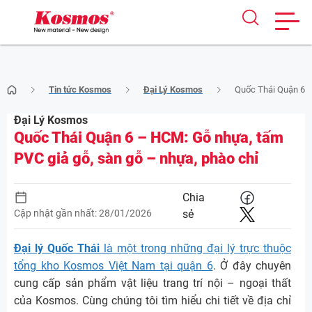
Skip
Tin tức Kosmos
Đại Lý Kosmos
Quốc Thái Quận 6 –
to
content
Đại Lý Kosmos
Quốc Thái Quận 6 – HCM: Gỗ nhựa, tấm
PVC giả gỗ, sàn gỗ – nhựa, phào chỉ
Chia
Cập nhật gần nhất: 28/01/2026
sẻ
Đại lý Quốc Thái
là một trong những đại lý trực thuộc
tổng kho Kosmos Việt Nam tại quận 6
. Ở đây chuyên
cung cấp sản phẩm vật liệu trang trí nội – ngoại thất
của Kosmos. Cùng chúng tôi tìm hiểu chi tiết về địa chỉ