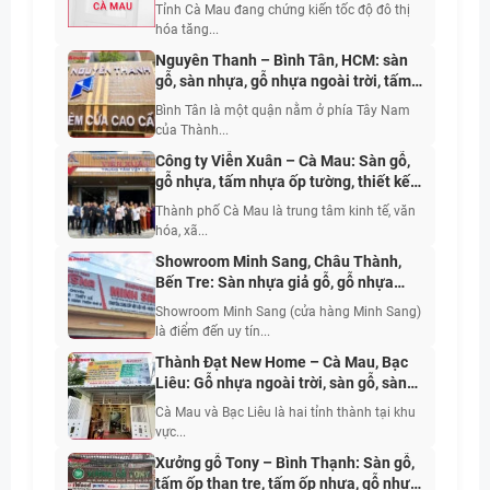
Tỉnh Cà Mau đang chứng kiến tốc độ đô thị
hóa tăng...
Nguyên Thanh – Bình Tân, HCM: sàn
gỗ, sàn nhựa, gỗ nhựa ngoài trời, tấm
ốp nhựa, tấm ốp than tre, giấy dán
Bình Tân là một quận nằm ở phía Tây Nam
tường, rèm cửa
của Thành...
Công ty Viễn Xuân – Cà Mau: Sàn gỗ,
gỗ nhựa, tấm nhựa ốp tường, thiết kế
thi công sửa chữa nhà
Thành phố Cà Mau là trung tâm kinh tế, văn
hóa, xã...
Showroom Minh Sang, Châu Thành,
Bến Tre: Sàn nhựa giả gỗ, gỗ nhựa
ngoài trời, tấm ốp than tre, tấm nhựa
Showroom Minh Sang (cửa hàng Minh Sang)
giả đá
là điểm đến uy tín...
Thành Đạt New Home – Cà Mau, Bạc
Liêu: Gỗ nhựa ngoài trời, sàn gỗ, sàn
nhựa, tấm ốp, sơn nước nội ngoại thất
Cà Mau và Bạc Liêu là hai tỉnh thành tại khu
vực...
Xưởng gỗ Tony – Bình Thạnh: Sàn gỗ,
tấm ốp than tre, tấm ốp nhựa, gỗ nhựa