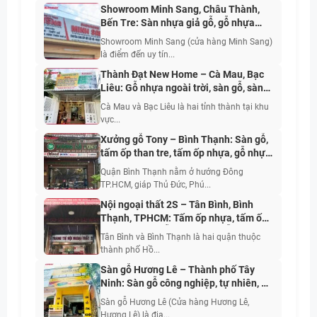
Showroom Minh Sang, Châu Thành,
Bến Tre: Sàn nhựa giả gỗ, gỗ nhựa
ngoài trời, tấm ốp than tre, tấm nhựa
Showroom Minh Sang (cửa hàng Minh Sang)
giả đá
là điểm đến uy tín...
Thành Đạt New Home – Cà Mau, Bạc
Liêu: Gỗ nhựa ngoài trời, sàn gỗ, sàn
nhựa, tấm ốp, sơn nước nội ngoại thất
Cà Mau và Bạc Liêu là hai tỉnh thành tại khu
vực...
Xưởng gỗ Tony – Bình Thạnh: Sàn gỗ,
tấm ốp than tre, tấm ốp nhựa, gỗ nhựa
ngoài trời, cửa cao cấp
Quận Bình Thạnh nằm ở hướng Đông
TP.HCM, giáp Thủ Đức, Phú...
Nội ngoại thất 2S – Tân Bình, Bình
Thạnh, TPHCM: Tấm ốp nhựa, tấm ốp
than tre, sàn gỗ, sàn nhựa, gỗ nhựa
Tân Bình và Bình Thạnh là hai quận thuộc
ngoài trời, phào chỉ, len, nẹp trang trí
thành phố Hồ...
Sàn gỗ Hương Lê – Thành phố Tây
Ninh: Sàn gỗ công nghiệp, tự nhiên, gỗ
nhựa, sàn nhựa, tấm ốp nhựa, phụ kiện
Sàn gỗ Hương Lê (Cửa hàng Hương Lê,
Hương Lê) là địa...