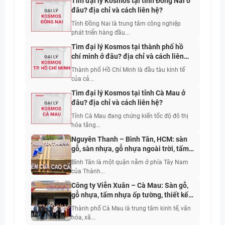
Tìm đại lý Kosmos tại tỉnh Đồng Nai ở
đâu? địa chỉ và cách liên hệ?
Tỉnh Đồng Nai là trung tâm công nghiệp
phát triển hàng đầu...
Tìm đại lý Kosmos tại thành phố hồ
chí minh ở đâu? địa chỉ và cách liên
hệ?
Thành phố Hồ Chí Minh là đầu tàu kinh tế
của cả...
Tìm đại lý Kosmos tại tỉnh Cà Mau ở
đâu? địa chỉ và cách liên hệ?
Tỉnh Cà Mau đang chứng kiến tốc độ đô thị
hóa tăng...
Nguyên Thanh – Bình Tân, HCM: sàn
gỗ, sàn nhựa, gỗ nhựa ngoài trời, tấm
ốp nhựa, tấm ốp than tre, giấy dán
Bình Tân là một quận nằm ở phía Tây Nam
tường, rèm cửa
của Thành...
Công ty Viễn Xuân – Cà Mau: Sàn gỗ,
gỗ nhựa, tấm nhựa ốp tường, thiết kế
thi công sửa chữa nhà
Thành phố Cà Mau là trung tâm kinh tế, văn
hóa, xã...