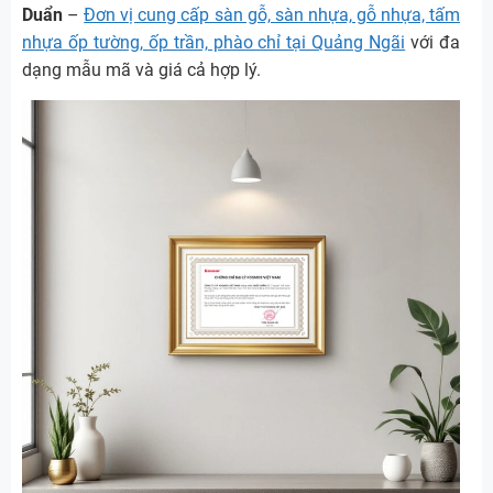
Duẩn
–
Đơn vị cung cấp sàn gỗ, sàn nhựa, gỗ nhựa, tấm
nhựa ốp tường, ốp trần, phào chỉ tại Quảng Ngãi
với đa
dạng mẫu mã và giá cả hợp lý.