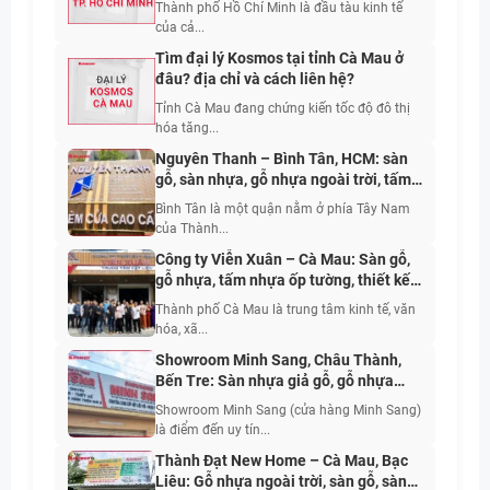
Thành phố Hồ Chí Minh là đầu tàu kinh tế
của cả...
Tìm đại lý Kosmos tại tỉnh Cà Mau ở
đâu? địa chỉ và cách liên hệ?
Tỉnh Cà Mau đang chứng kiến tốc độ đô thị
hóa tăng...
Nguyên Thanh – Bình Tân, HCM: sàn
gỗ, sàn nhựa, gỗ nhựa ngoài trời, tấm
ốp nhựa, tấm ốp than tre, giấy dán
Bình Tân là một quận nằm ở phía Tây Nam
tường, rèm cửa
của Thành...
Công ty Viễn Xuân – Cà Mau: Sàn gỗ,
gỗ nhựa, tấm nhựa ốp tường, thiết kế
thi công sửa chữa nhà
Thành phố Cà Mau là trung tâm kinh tế, văn
hóa, xã...
Showroom Minh Sang, Châu Thành,
Bến Tre: Sàn nhựa giả gỗ, gỗ nhựa
ngoài trời, tấm ốp than tre, tấm nhựa
Showroom Minh Sang (cửa hàng Minh Sang)
giả đá
là điểm đến uy tín...
Thành Đạt New Home – Cà Mau, Bạc
Liêu: Gỗ nhựa ngoài trời, sàn gỗ, sàn