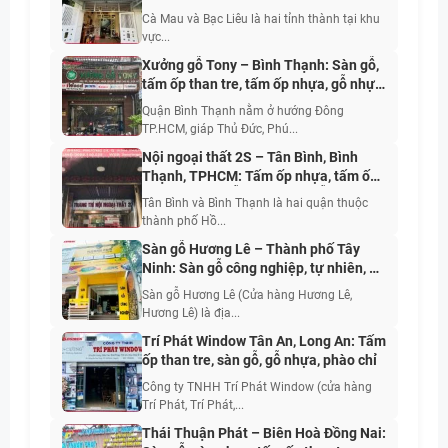
nhựa, tấm ốp, sơn nước nội ngoại thất
Cà Mau và Bạc Liêu là hai tỉnh thành tại khu
vực...
Xưởng gỗ Tony – Bình Thạnh: Sàn gỗ,
tấm ốp than tre, tấm ốp nhựa, gỗ nhựa
ngoài trời, cửa cao cấp
Quận Bình Thạnh nằm ở hướng Đông
TP.HCM, giáp Thủ Đức, Phú...
Nội ngoại thất 2S – Tân Bình, Bình
Thạnh, TPHCM: Tấm ốp nhựa, tấm ốp
than tre, sàn gỗ, sàn nhựa, gỗ nhựa
Tân Bình và Bình Thạnh là hai quận thuộc
ngoài trời, phào chỉ, len, nẹp trang trí
thành phố Hồ...
Sàn gỗ Hương Lê – Thành phố Tây
Ninh: Sàn gỗ công nghiệp, tự nhiên, gỗ
nhựa, sàn nhựa, tấm ốp nhựa, phụ kiện
Sàn gỗ Hương Lê (Cửa hàng Hương Lê,
Hương Lê) là địa...
Trí Phát Window Tân An, Long An: Tấm
ốp than tre, sàn gỗ, gỗ nhựa, phào chỉ
Công ty TNHH Trí Phát Window (cửa hàng
Trí Phát, Trí Phát,...
Thái Thuận Phát – Biên Hoà Đồng Nai: