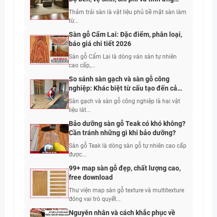
dụng
Thảm trải sàn là vật liệu phủ bề mặt sàn làm
từ...
Sàn gỗ Cẩm Lai: Đặc điểm, phân loại,
báo giá chi tiết 2026
Sàn gỗ Cẩm Lai là dòng ván sàn tự nhiên
cao cấp,...
So sánh sàn gạch và sàn gỗ công
nghiệp: Khác biệt từ cấu tạo đến cảm
giác sử dụng
Sàn gạch và sàn gỗ công nghiệp là hai vật
liệu lát...
Bảo dưỡng sàn gỗ Teak có khó không?
Cần tránh những gì khi bảo dưỡng?
Sàn gỗ Teak là dòng sàn gỗ tự nhiên cao cấp
được...
99+ map sàn gỗ đẹp, chất lượng cao,
free download
Thư viện map sàn gỗ texture và multitexture
đóng vai trò quyết...
Nguyên nhân và cách khắc phục về