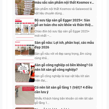
màu sắc sản phẩm nội thất Kosmos và
Galawood
Sản phẩm nội thất Kosmos và Galawood là
vật liệu chuyên dùng...
Bộ sưu tập sàn gỗ Egger 2025+: Sàn
gỗ an toàn cho sức khỏe và thân thiện
với con người
Chào đón bộ sưu tập sàn gỗ Egger 2025+
mới nhất –...
Sàn gỗ nâu: Lợi ích, phân loại, các mẫu
đẹp 2026
Sàn gỗ nâu với vẻ đẹp sang trọng, ấm cúng
cùng khả...
Sàn gỗ công nghiệp có bền không? Có
nên lót sàn gỗ công nghiệp?
Sàn gỗ công nghiệp là loại vật liệu lót sàn
hiện đại,...
Có nên lát sàn gỗ tầng 1 (trệt)? 4 điều
cần lưu ý
Nhiều Khách hàng băn khoăn có nên lát sàn
gỗ tầng 1...