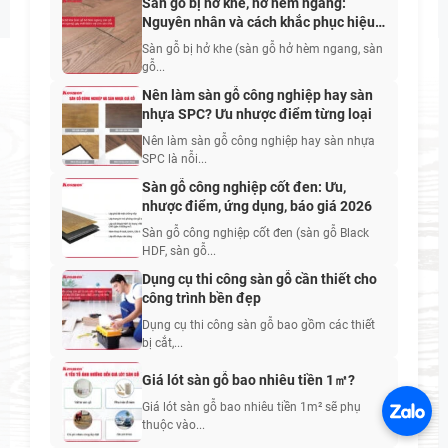
Sàn gỗ bị hở khe, hở hèm ngang:
Nguyên nhân và cách khắc phục hiệu
quả nhất 2026
Sàn gỗ bị hở khe (sàn gỗ hở hèm ngang, sàn
gỗ...
Nên làm sàn gỗ công nghiệp hay sàn
nhựa SPC? Ưu nhược điểm từng loại
Nên làm sàn gỗ công nghiệp hay sàn nhựa
SPC là nỗi...
Sàn gỗ công nghiệp cốt đen: Ưu,
nhược điểm, ứng dụng, báo giá 2026
Sàn gỗ công nghiệp cốt đen (sàn gỗ Black
HDF, sàn gỗ...
Dụng cụ thi công sàn gỗ cần thiết cho
công trình bền đẹp
Dụng cụ thi công sàn gỗ bao gồm các thiết
bị cắt,...
Giá lót sàn gỗ bao nhiêu tiền 1㎡?
Giá lót sàn gỗ bao nhiêu tiền 1m² sẽ phụ
thuộc vào...