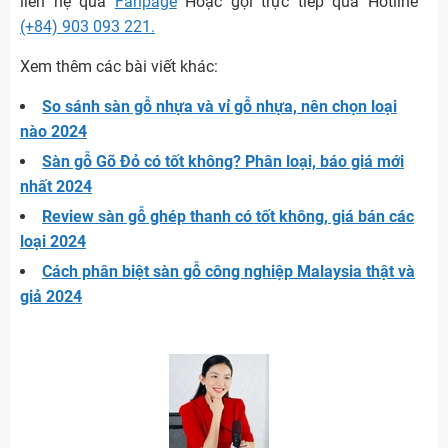
liên hệ qua
Fanpage
Hoặc gọi trực tiếp qua Hotline
(+84) 903 093 221.
Xem thêm các bài viết khác:
So sánh sàn gỗ nhựa và vỉ gỗ nhựa, nên chọn loại
nào 2024
Sàn gỗ Gõ Đỏ có tốt không? Phân loại, báo giá mới
nhất 2024
Review sàn gỗ ghép thanh có tốt không, giá bán các
loại 2024
Cách phân biệt sàn gỗ công nghiệp Malaysia thật và
giả 2024