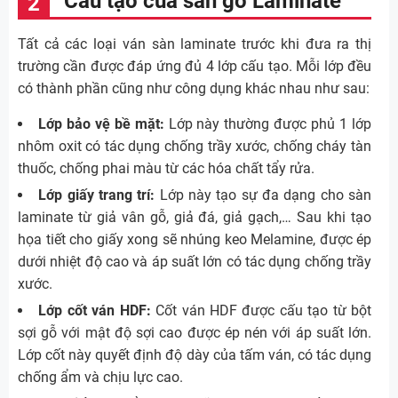
Cấu tạo của sàn gỗ Laminate
Tất cả các loại ván sàn laminate trước khi đưa ra thị
trường cần được đáp ứng đủ 4 lớp cấu tạo. Mỗi lớp đều
có thành phần cũng như công dụng khác nhau như sau:
Lớp bảo vệ bề mặt:
Lớp này thường được phủ 1 lớp
nhôm oxit có tác dụng chống trầy xước, chống cháy tàn
thuốc, chống phai màu từ các hóa chất tẩy rửa.
Lớp giấy trang trí:
Lớp này tạo sự đa dạng cho sàn
laminate từ giả vân gỗ, giả đá, giả gạch,… Sau khi tạo
họa tiết cho giấy xong sẽ nhúng keo Melamine, được ép
dưới nhiệt độ cao và áp suất lớn có tác dụng chống trầy
xước.
Lớp cốt ván HDF:
Cốt ván HDF được cấu tạo từ bột
sợi gỗ với mật độ sợi cao được ép nén với áp suất lớn.
Lớp cốt này quyết định độ dày của tấm ván, có tác dụng
chống ẩm và chịu lực cao.