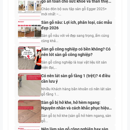
gỗ an toàn cho sức khỏe và thân thiện
với con người
Chào đón bộ sưu tập sàn gỗ Egger 2025+
mới nhất –...
Sàn gỗ nâu: Lợi ích, phân loại, các mẫu
đẹp 2026
Sàn gỗ nâu với vẻ đẹp sang trọng, ấm cúng
cùng khả...
Sàn gỗ công nghiệp có bền không? Có
nên lót sàn gỗ công nghiệp?
Sàn gỗ công nghiệp là loại vật liệu lót sàn
hiện đại,...
Có nên lát sàn gỗ tầng 1 (trệt)? 4 điều
cần lưu ý
Nhiều Khách hàng băn khoăn có nên lát sàn
gỗ tầng 1...
Sàn gỗ bị hở khe, hở hèm ngang:
Nguyên nhân và cách khắc phục hiệu
quả nhất 2026
Sàn gỗ bị hở khe (sàn gỗ hở hèm ngang, sàn
gỗ...
Nên làm sàn gỗ công nghiệp hay sàn