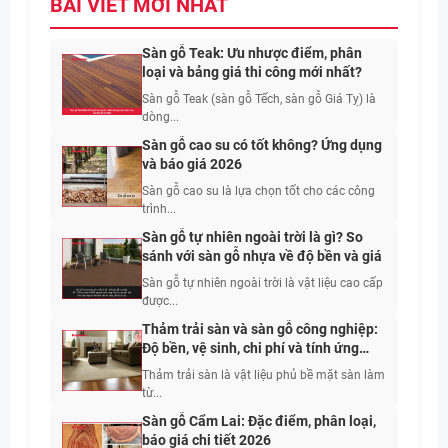
BÀI VIẾT MỚI NHẤT
Sàn gỗ Teak: Ưu nhược điểm, phân
loại và bảng giá thi công mới nhất?
Sàn gỗ Teak (sàn gỗ Tếch, sàn gỗ Giá Tỵ) là
dòng...
Sàn gỗ cao su có tốt không? Ứng dụng
và báo giá 2026
Sàn gỗ cao su là lựa chọn tốt cho các công
trình...
Sàn gỗ tự nhiên ngoài trời là gì? So
sánh với sàn gỗ nhựa về độ bền và giá
Sàn gỗ tự nhiên ngoài trời là vật liệu cao cấp
được...
Thảm trải sàn và sàn gỗ công nghiệp:
Độ bền, vệ sinh, chi phí và tính ứng
dụng
Thảm trải sàn là vật liệu phủ bề mặt sàn làm
từ...
Sàn gỗ Cẩm Lai: Đặc điểm, phân loại,
báo giá chi tiết 2026