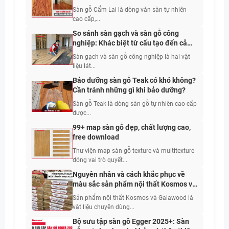
Sàn gỗ Cẩm Lai là dòng ván sàn tự nhiên
cao cấp,...
So sánh sàn gạch và sàn gỗ công
nghiệp: Khác biệt từ cấu tạo đến cảm
giác sử dụng
Sàn gạch và sàn gỗ công nghiệp là hai vật
liệu lát...
Bảo dưỡng sàn gỗ Teak có khó không?
Cần tránh những gì khi bảo dưỡng?
Sàn gỗ Teak là dòng sàn gỗ tự nhiên cao cấp
được...
99+ map sàn gỗ đẹp, chất lượng cao,
free download
Thư viện map sàn gỗ texture và multitexture
đóng vai trò quyết...
Nguyên nhân và cách khắc phục về
màu sắc sản phẩm nội thất Kosmos và
Galawood
Sản phẩm nội thất Kosmos và Galawood là
vật liệu chuyên dùng...
Bộ sưu tập sàn gỗ Egger 2025+: Sàn