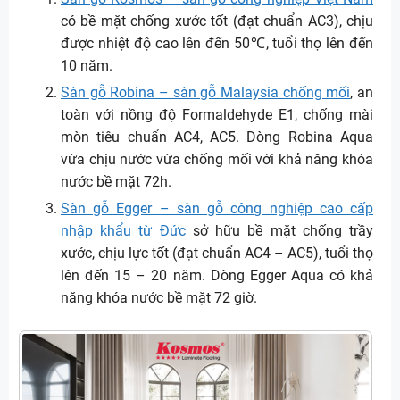
có bề mặt chống xước tốt (đạt chuẩn AC3), chịu
được nhiệt độ cao lên đến 50℃, tuổi thọ lên đến
10 năm.
Sàn gỗ Robina – sàn gỗ Malaysia chống mối
, an
toàn với nồng độ Formaldehyde E1, chống mài
mòn tiêu chuẩn AC4, AC5. Dòng Robina Aqua
vừa chịu nước vừa chống mối với khả năng khóa
nước bề mặt 72h.
Sàn gỗ Egger – sàn gỗ công nghiệp cao cấp
nhập khẩu từ Đức
sở hữu bề mặt chống trầy
xước, chịu lực tốt (đạt chuẩn AC4 – AC5), tuổi thọ
lên đến 15 – 20 năm. Dòng Egger Aqua có khả
năng khóa nước bề mặt 72 giờ.