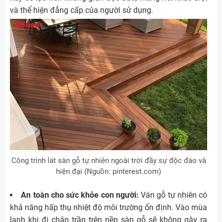
và thể hiện đẳng cấp của người sử dụng.
Công trình lát sàn gỗ tự nhiên ngoài trời đầy sự độc đáo và
hiện đại (Nguồn: pinterest.com)
An toàn cho sức khỏe con người:
Ván gỗ tự nhiên có
khả năng hấp thụ nhiệt độ môi trường ổn định. Vào mùa
lạnh khi đi chân trần trên nền sàn gỗ sẽ không gây ra