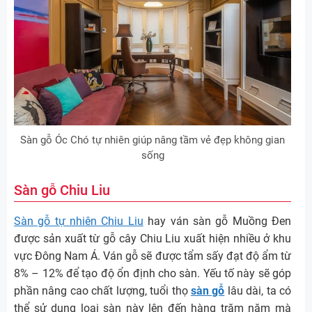
Sàn gỗ Óc Chó tự nhiên giúp nâng tầm vẻ đẹp không gian
sống
Sàn gỗ Chiu Liu
Sàn gỗ tự nhiên Chiu Liu
hay ván sàn gỗ Muồng Đen
được sản xuất từ gỗ cây Chiu Liu xuất hiện nhiều ở khu
vực Đông Nam Á. Ván gỗ sẽ được tẩm sấy đạt độ ẩm từ
8% – 12% để tạo độ ổn định cho sàn. Yếu tố này sẽ góp
phần nâng cao chất lượng, tuổi thọ
sàn gỗ
lâu dài, ta có
thể sử dụng loại sàn này lên đến hàng trăm năm mà