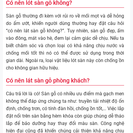
Có nên lót sàn gỗ không?
Sàn gỗ thường đi kèm với rủi ro về mối mọt và dễ hỏng
do ẩm ướt, khiến người dùng thường hay đặt câu hỏi
“có nên lát sàn gỗ không?”. Tuy nhiên, sàn gỗ đẹp, ấm
vào đông, mát vào hè, đem lại cảm giác dễ chịu. Nếu ta
biết chăm sóc và chọn loại có khả năng chịu nước và
chống mối tốt thì nó có thể được sử dụng trong thời
gian dài. Ngoài ra, loại vật liệu lót sàn này còn chống ồn
cho không gian hữu hiệu.
Có nên lát sàn gỗ phòng khách?
Câu trả lời là có! Sàn gỗ có nhiều ưu điểm mà gạch men
không thể đáp ứng chúng ta như: truyền tải nhiệt độ ổn
định, chống trơn, có tính đàn hồi, chống ồn tốt,… Việc lắp
đặt nổi trên sàn bằng hèm khóa còn giúp chúng dễ tháo
lắp để bảo dưỡng hay thay đổi màu sàn. Công nghệ
hiện đại cũng đã khiến chúng cải thiện khả năng chịu