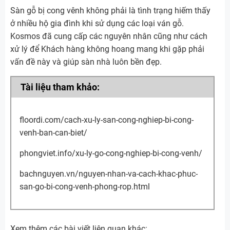
Sàn gỗ bị cong vênh không phải là tình trạng hiếm thấy
ở nhiều hộ gia đình khi sử dụng các loại ván gỗ.
Kosmos đã cung cấp các nguyên nhân cũng như cách
xử lý để Khách hàng không hoang mang khi gặp phải
vấn đề này và giúp sàn nhà luôn bền đẹp.
Tài liệu tham khảo:
floordi.com/cach-xu-ly-san-cong-nghiep-bi-cong-
venh-ban-can-biet/
phongviet.info/xu-ly-go-cong-nghiep-bi-cong-venh/
bachnguyen.vn/nguyen-nhan-va-cach-khac-phuc-
san-go-bi-cong-venh-phong-rop.html
Xem thêm các bài viết liên quan khác: