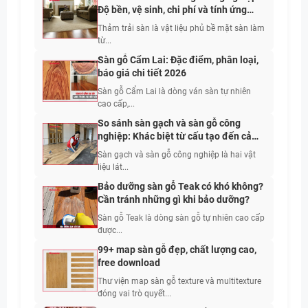
Độ bền, vệ sinh, chi phí và tính ứng
dụng
Thảm trải sàn là vật liệu phủ bề mặt sàn làm
từ...
Sàn gỗ Cẩm Lai: Đặc điểm, phân loại,
báo giá chi tiết 2026
Sàn gỗ Cẩm Lai là dòng ván sàn tự nhiên
cao cấp,...
So sánh sàn gạch và sàn gỗ công
nghiệp: Khác biệt từ cấu tạo đến cảm
giác sử dụng
Sàn gạch và sàn gỗ công nghiệp là hai vật
liệu lát...
Bảo dưỡng sàn gỗ Teak có khó không?
Cần tránh những gì khi bảo dưỡng?
Sàn gỗ Teak là dòng sàn gỗ tự nhiên cao cấp
được...
99+ map sàn gỗ đẹp, chất lượng cao,
free download
Thư viện map sàn gỗ texture và multitexture
đóng vai trò quyết...