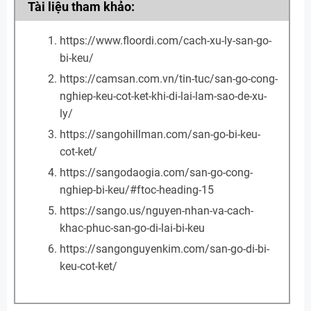
Tài liệu tham khảo:
https://www.floordi.com/cach-xu-ly-san-go-
bi-keu/
https://camsan.com.vn/tin-tuc/san-go-cong-
nghiep-keu-cot-ket-khi-di-lai-lam-sao-de-xu-
ly/
https://sangohillman.com/san-go-bi-keu-
cot-ket/
https://sangodaogia.com/san-go-cong-
nghiep-bi-keu/#ftoc-heading-15
https://sango.us/nguyen-nhan-va-cach-
khac-phuc-san-go-di-lai-bi-keu
https://sangonguyenkim.com/san-go-di-bi-
keu-cot-ket/