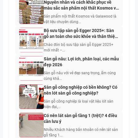
Nguyên nhân và cách khắc phục về
màu sắc sản phẩm nội thất Kosmos và
Galawood
Sản phẩm nội thất Kosmos và Galawood là
vật liệu chuyên dùng...
Bộ sưu tập sàn gỗ Egger 2025+: Sàn
gỗ an toàn cho sức khỏe và thân thiện
với con người
Chào đón bộ sưu tập sàn gỗ Egger 2025+
mới nhất –...
Sàn gỗ nâu: Lợi ích, phân loại, các mẫu
đẹp 2026
Sàn gỗ nâu với vẻ đẹp sang trọng, ấm cúng
cùng khả...
Sàn gỗ công nghiệp có bền không? Có
nên lót sàn gỗ công nghiệp?
Sàn gỗ công nghiệp là loại vật liệu lót sàn
hiện đại,...
Có nên lát sàn gỗ tầng 1 (trệt)? 4 điều
cần lưu ý
Nhiều Khách hàng băn khoăn có nên lát sàn
gỗ tầng 1...