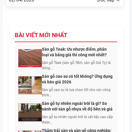
BÀI VIẾT MỚI NHẤT
Sàn gỗ Teak: Ưu nhược điểm, phân
loại và bảng giá thi công mới nhất?
Sàn gỗ Teak (sàn gỗ Tếch, sàn gỗ Giá Tỵ) là
dòng...
Sàn gỗ cao su có tốt không? Ứng dụng
và báo giá 2026
Sàn gỗ cao su là lựa chọn tốt cho các công
trình...
Sàn gỗ tự nhiên ngoài trời là gì? So
sánh với sàn gỗ nhựa về độ bền và giá
Sàn gỗ tự nhiên ngoài trời là vật liệu cao cấp
được...
Thảm trải sàn và sàn gỗ công nghiệp: