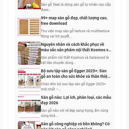
Sàn gỗ Teak là dòng sàn gỗ tự nhiên cao cấp
được...
99+ map sàn gỗ đẹp, chất lượng cao,
free download
Thư viện map sàn gỗ texture và multitexture
đóng vai trò quyết...
Nguyên nhân và cách khắc phục về
màu sắc sản phẩm nội thất Kosmos và
Galawood
Sản phẩm nội thất Kosmos và Galawood là
vật liệu chuyên dùng...
Bộ sưu tập sàn gỗ Egger 2025+: Sàn
gỗ an toàn cho sức khỏe và thân thiện
với con người
Chào đón bộ sưu tập sàn gỗ Egger 2025+
mới nhất –...
Sàn gỗ nâu: Lợi ích, phân loại, các mẫu
đẹp 2026
Sàn gỗ nâu với vẻ đẹp sang trọng, ấm cúng
cùng khả...
Sàn gỗ công nghiệp có bền không? Có