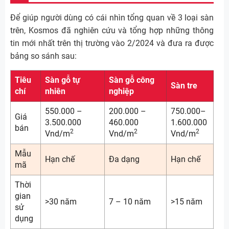
Để giúp người dùng có cái nhìn tổng quan về 3 loại sàn
trên, Kosmos đã nghiên cứu và tổng hợp những thông
tin mới nhất trên thị trường vào 2/2024 và đưa ra được
bảng so sánh sau:
Tiêu
Sàn gỗ tự
Sàn gỗ công
Sàn tre
chí
nhiên
nghiệp
550.000 –
200.000 –
750.000–
Giá
3.500.000
460.000
1.600.000
bán
2
2
2
Vnd/m
Vnd/m
Vnd/m
Mẫu
Hạn chế
Đa dạng
Hạn chế
mã
Thời
gian
>30 năm
7 – 10 năm
>15 năm
sử
dụng