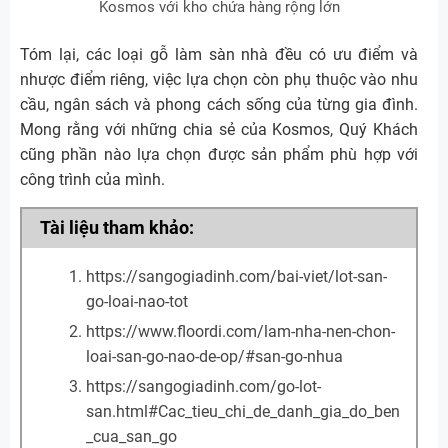
Kosmos với kho chứa hàng rộng lớn
Tóm lại, các loại gỗ làm sàn nhà đều có ưu điểm và
nhược điểm riêng, việc lựa chọn còn phụ thuộc vào nhu
cầu, ngân sách và phong cách sống của từng gia đình.
Mong rằng với những chia sẻ của Kosmos, Quý Khách
cũng phần nào lựa chọn được sản phẩm phù hợp với
công trình của mình.
Tài liệu tham khảo:
https://sangogiadinh.com/bai-viet/lot-san-
go-loai-nao-tot
https://www.floordi.com/lam-nha-nen-chon-
loai-san-go-nao-de-op/#san-go-nhua
https://sangogiadinh.com/go-lot-
san.html#Cac_tieu_chi_de_danh_gia_do_ben
_cua_san_go