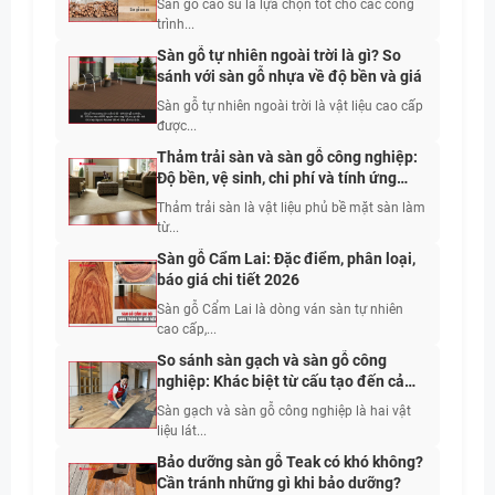
Sàn gỗ cao su là lựa chọn tốt cho các công
trình...
Sàn gỗ tự nhiên ngoài trời là gì? So
sánh với sàn gỗ nhựa về độ bền và giá
Sàn gỗ tự nhiên ngoài trời là vật liệu cao cấp
được...
Thảm trải sàn và sàn gỗ công nghiệp:
Độ bền, vệ sinh, chi phí và tính ứng
dụng
Thảm trải sàn là vật liệu phủ bề mặt sàn làm
từ...
Sàn gỗ Cẩm Lai: Đặc điểm, phân loại,
báo giá chi tiết 2026
Sàn gỗ Cẩm Lai là dòng ván sàn tự nhiên
cao cấp,...
So sánh sàn gạch và sàn gỗ công
nghiệp: Khác biệt từ cấu tạo đến cảm
giác sử dụng
Sàn gạch và sàn gỗ công nghiệp là hai vật
liệu lát...
Bảo dưỡng sàn gỗ Teak có khó không?
Cần tránh những gì khi bảo dưỡng?