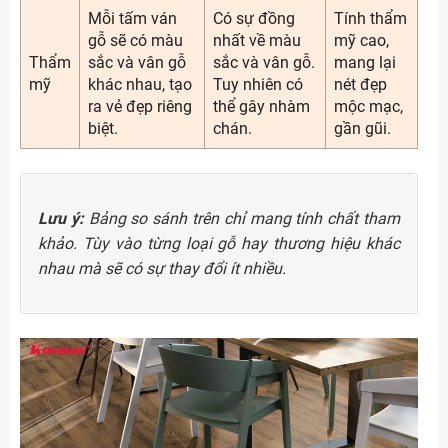
Mỗi tấm ván
Có sự đồng
Tính thẩm
gỗ sẽ có màu
nhất về màu
mỹ cao,
Thẩm
sắc và vân gỗ
sắc và vân gỗ.
mang lại
mỹ
khác nhau, tạo
Tuy nhiên có
nét đẹp
ra vẻ đẹp riêng
thể gây nhàm
mộc mạc,
biệt.
chán.
gần gũi.
Lưu ý:
Bảng so sánh trên chỉ mang tính chất tham
khảo. Tùy vào từng loại gỗ hay thương hiệu khác
nhau mà sẽ có sự thay đổi ít nhiều.