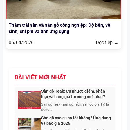
Thảm trải sàn và sàn gỗ công nghiệp: Độ bền, vệ
sinh, chi phí và tính ứng dụng
06/04/2026
Đọc tiếp →
BÀI VIẾT MỚI NHẤT
Sàn gỗ Teak: Ưu nhược điểm, phân
loại và bảng giá thi công mới nhất?
Sàn gỗ Teak (sàn gỗ Tếch, sàn gỗ Giá Tỵ) là
dòng...
Sàn gỗ cao su có tốt không? Ứng dụng
và báo giá 2026