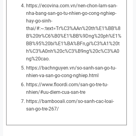
https://ecovina.com.vn/nen-chon-lam-san-
nha-bang-san-go-tu-nhien-go-cong-nghiep-
hay-go-sinh-
thai/#:~:text=Tr%C3%AAn%20th%E1%BB%8
B%20tr%C6%B0%E1%BB%9Dng%20ph%E1%
BB%95%20bi%E1%BA%BFn,gi%C3%A1%20t
h%C3%A0nh%20c%C3%B9ng%20c%C3%A0
ng%20cao.
https://bachnguyen.vn/so-sanh-san-go-tu-
nhien-va-san-go-cong-nghiep.html
https://www.floordi.com/san-go-tre-tu-
nhien/#uu-diem-cua-san-tre
https://bambooali.com/so-sanh-cac-loai-
san-go-tre-267/