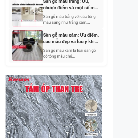
Sàn gỗ màu trắng: Ưu,
nhược điểm và một số mẫu
đẹp 2026
Sàn gỗ màu trắng với các tông
màu sáng như trắng xám,...
Sàn gỗ màu xám: Ưu điểm,
các mẫu đẹp và lưu ý khi
chọn sàn
Sàn gỗ màu xám là loại sàn gỗ
có tông màu chủ...