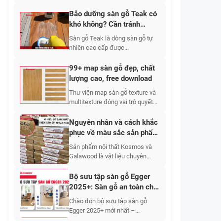
Bảo dưỡng sàn gỗ Teak có
khó không? Cần tránh
những gì khi bảo dưỡng?
Sàn gỗ Teak là dòng sàn gỗ tự
nhiên cao cấp được...
99+ map sàn gỗ đẹp, chất
lượng cao, free download
Thư viện map sàn gỗ texture và
multitexture đóng vai trò quyết...
Nguyên nhân và cách khắc
phục về màu sắc sản phẩm
nội thất Kosmos và
Sản phẩm nội thất Kosmos và
Galawood
Galawood là vật liệu chuyên
dùng...
Bộ sưu tập sàn gỗ Egger
2025+: Sàn gỗ an toàn cho
sức khỏe và thân thiện với
Chào đón bộ sưu tập sàn gỗ
con người
Egger 2025+ mới nhất –...