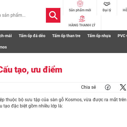
Đại lý
Hỗ
Sản phẩm mới
HÀNG THANH LÝ
ch-mái
Tấm ốp đá dẻo
Tấm ốp than tre
Tấm ốp nhựa
PVC 
h: Cấu tạo, ưu điểm
smos
Cấu tạo, ưu điểm
Chia sẻ
ệp thuộc bộ sưu tập của sàn gỗ Kosmos, vừa được ra mắt trên
 tạo đặc biệt gồm nhiều lớp là: