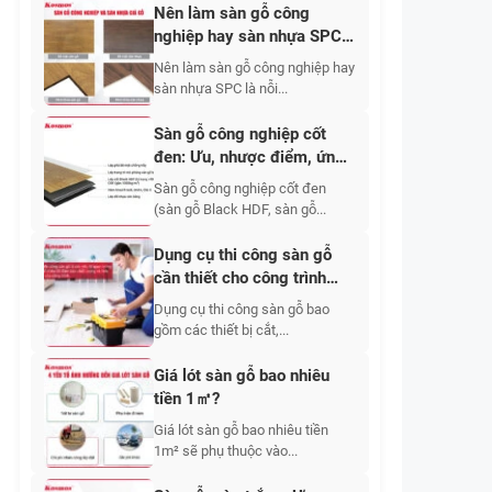
Nên làm sàn gỗ công
nghiệp hay sàn nhựa SPC?
Ưu nhược điểm từng loại
Nên làm sàn gỗ công nghiệp hay
sàn nhựa SPC là nỗi...
Sàn gỗ công nghiệp cốt
đen: Ưu, nhược điểm, ứng
dụng, báo giá 2026
Sàn gỗ công nghiệp cốt đen
(sàn gỗ Black HDF, sàn gỗ...
Dụng cụ thi công sàn gỗ
cần thiết cho công trình
bền đẹp
Dụng cụ thi công sàn gỗ bao
gồm các thiết bị cắt,...
Giá lót sàn gỗ bao nhiêu
tiền 1㎡?
Giá lót sàn gỗ bao nhiêu tiền
1m² sẽ phụ thuộc vào...