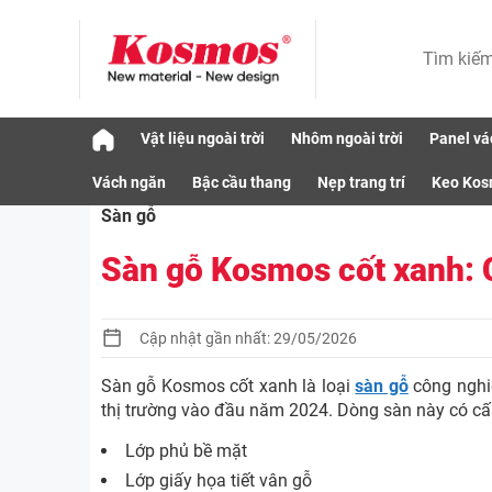
Skip
Vật liệu ngoài trời
Nhôm ngoài trời
Panel vá
to
Vật liệu
Sàn gỗ
Sàn gỗ Kosmos cốt xan
content
Vách ngăn
Bậc cầu thang
Nẹp trang trí
Keo Ko
Sàn gỗ
Sàn gỗ Kosmos cốt xanh: 
Cập nhật gần nhất: 29/05/2026
Sàn gỗ Kosmos cốt xanh là loại
sàn gỗ
công nghi
thị trường vào đầu năm 2024. Dòng sàn này có cấu
Lớp phủ bề mặt
Lớp giấy họa tiết vân gỗ