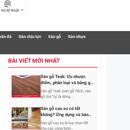
 trợ kỹ thuật
vân đá
Sàn chịu lực
Sàn gỗ
Sàn nhựa
BÀI VIẾT MỚI NHẤT
Sàn gỗ Teak: Ưu nhược
điểm, phân loại và bảng giá
thi công mới nhất?
Sàn gỗ Teak (sàn gỗ Tếch, sàn
gỗ Giá Tỵ) là dòng...
Sàn gỗ cao su có tốt
không? Ứng dụng và báo
giá 2026
Sàn gỗ cao su là lựa chọn tốt
cho các công trình...