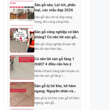
Sàn gỗ nâu: Lợi ích, phân
loại, các mẫu đẹp 2026
Sàn gỗ nâu với vẻ đẹp sang
trọng, ấm cúng cùng khả...
Sàn gỗ công nghiệp có bền
không? Có nên lót sàn gỗ
công nghiệp?
Sàn gỗ công nghiệp là loại vật
liệu lót sàn hiện đại,...
Có nên lát sàn gỗ tầng 1
(trệt)? 4 điều cần lưu ý
Nhiều Khách hàng băn khoăn có
nên lát sàn gỗ tầng 1...
Sàn gỗ bị hở khe, hở hèm
ngang: Nguyên nhân và
cách khắc phục hiệu quả
Sàn gỗ bị hở khe (sàn gỗ hở hèm
nhất 2026
ngang, sàn gỗ...