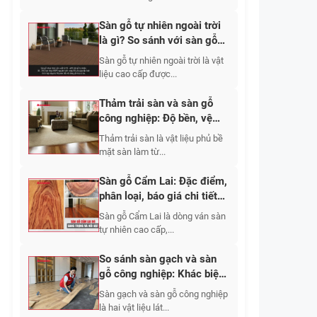
Sàn gỗ tự nhiên ngoài trời
là gì? So sánh với sàn gỗ
nhựa về độ bền và giá
Sàn gỗ tự nhiên ngoài trời là vật
liệu cao cấp được...
Thảm trải sàn và sàn gỗ
công nghiệp: Độ bền, vệ
sinh, chi phí và tính ứng
Thảm trải sàn là vật liệu phủ bề
dụng
mặt sàn làm từ...
Sàn gỗ Cẩm Lai: Đặc điểm,
phân loại, báo giá chi tiết
2026
Sàn gỗ Cẩm Lai là dòng ván sàn
tự nhiên cao cấp,...
So sánh sàn gạch và sàn
gỗ công nghiệp: Khác biệt
từ cấu tạo đến cảm giác sử
Sàn gạch và sàn gỗ công nghiệp
dụng
là hai vật liệu lát...