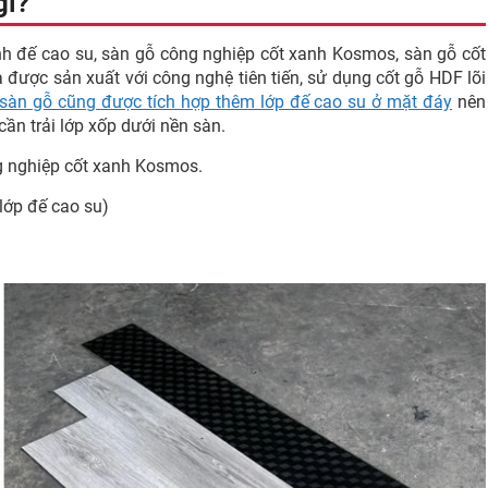
gì?
 đế cao su, sàn gỗ công nghiệp cốt xanh Kosmos, sàn gỗ cốt
được sản xuất với công nghệ tiên tiến, sử dụng cốt gỗ HDF lõi
sàn gỗ cũng được tích hợp thêm lớp đế cao su ở mặt đáy
nên
cần trải lớp xốp dưới nền sàn.
ng nghiệp cốt xanh Kosmos.
ớp đế cao su)